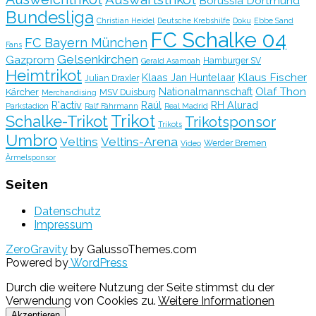
Borussia Dortmund
Bundesliga
Christian Heidel
Deutsche Krebshilfe
Doku
Ebbe Sand
FC Schalke 04
FC Bayern München
Fans
Gelsenkirchen
Gazprom
Hamburger SV
Gerald Asamoah
Heimtrikot
Klaus Fischer
Klaas Jan Huntelaar
Julian Draxler
Olaf Thon
Nationalmannschaft
Kärcher
MSV Duisburg
Merchandising
R'activ
Raúl
RH Alurad
Parkstadion
Ralf Fährmann
Real Madrid
Trikot
Schalke-Trikot
Trikotsponsor
Trikots
Umbro
Veltins
Veltins-Arena
Werder Bremen
Video
Ärmelsponsor
Seiten
Datenschutz
Impressum
ZeroGravity
by GalussoThemes.com
Powered by
WordPress
Durch die weitere Nutzung der Seite stimmst du der
Verwendung von Cookies zu.
Weitere Informationen
Akzeptieren