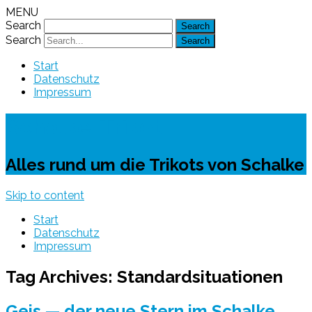
MENU
Search
Search
Start
Datenschutz
Impressum
Schalke-Trikot
Alles rund um die Trikots von Schalke
Skip to content
Start
Datenschutz
Impressum
Tag Archives:
Standardsituationen
Geis — der neue Stern im Schalke