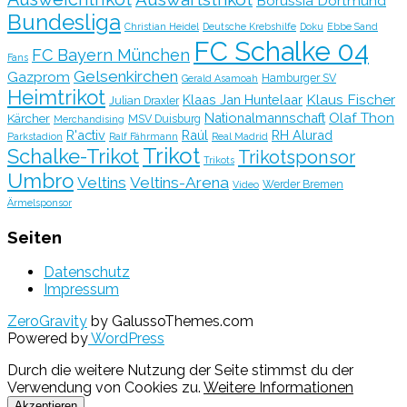
Borussia Dortmund
Bundesliga
Christian Heidel
Deutsche Krebshilfe
Doku
Ebbe Sand
FC Schalke 04
FC Bayern München
Fans
Gelsenkirchen
Gazprom
Hamburger SV
Gerald Asamoah
Heimtrikot
Klaus Fischer
Klaas Jan Huntelaar
Julian Draxler
Olaf Thon
Nationalmannschaft
Kärcher
MSV Duisburg
Merchandising
R'activ
Raúl
RH Alurad
Parkstadion
Ralf Fährmann
Real Madrid
Trikot
Schalke-Trikot
Trikotsponsor
Trikots
Umbro
Veltins
Veltins-Arena
Werder Bremen
Video
Ärmelsponsor
Seiten
Datenschutz
Impressum
ZeroGravity
by GalussoThemes.com
Powered by
WordPress
Durch die weitere Nutzung der Seite stimmst du der
Verwendung von Cookies zu.
Weitere Informationen
Akzeptieren