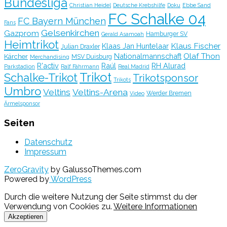
Bundesliga
Christian Heidel
Deutsche Krebshilfe
Doku
Ebbe Sand
FC Schalke 04
FC Bayern München
Fans
Gelsenkirchen
Gazprom
Hamburger SV
Gerald Asamoah
Heimtrikot
Klaus Fischer
Klaas Jan Huntelaar
Julian Draxler
Olaf Thon
Nationalmannschaft
Kärcher
MSV Duisburg
Merchandising
R'activ
Raúl
RH Alurad
Parkstadion
Ralf Fährmann
Real Madrid
Trikot
Schalke-Trikot
Trikotsponsor
Trikots
Umbro
Veltins
Veltins-Arena
Werder Bremen
Video
Ärmelsponsor
Seiten
Datenschutz
Impressum
ZeroGravity
by GalussoThemes.com
Powered by
WordPress
Durch die weitere Nutzung der Seite stimmst du der
Verwendung von Cookies zu.
Weitere Informationen
Akzeptieren