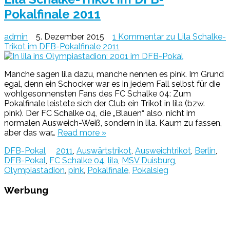
Pokalfinale 2011
admin
5. Dezember 2015
1 Kommentar
zu Lila Schalke-
Trikot im DFB-Pokalfinale 2011
Manche sagen lila dazu, manche nennen es pink. Im Grund
egal, denn ein Schocker war es in jedem Fall selbst für die
wohlgesonnensten Fans des FC Schalke 04: Zum
Pokalfinale leistete sich der Club ein Trikot in lila (bzw.
pink). Der FC Schalke 04, die „Blauen“ also, nicht im
normalen Ausweich-Weiß, sondern in lila. Kaum zu fassen,
aber das war…
Read more »
DFB-Pokal
2011
,
Auswärtstrikot
,
Ausweichtrikot
,
Berlin
,
DFB-Pokal
,
FC Schalke 04
,
lila
,
MSV Duisburg
,
Olympiastadion
,
pink
,
Pokalfinale
,
Pokalsieg
Werbung