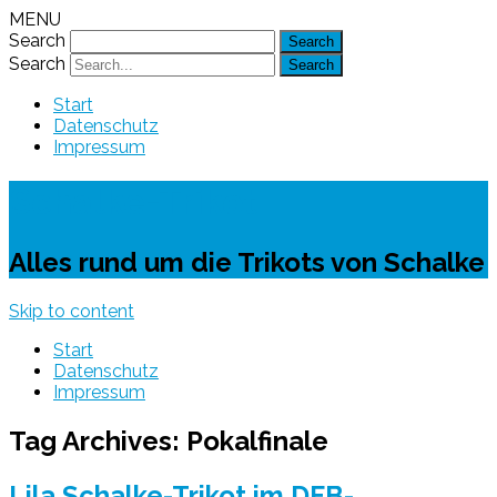
MENU
Search
Search
Start
Datenschutz
Impressum
Schalke-Trikot
Alles rund um die Trikots von Schalke
Skip to content
Start
Datenschutz
Impressum
Tag Archives:
Pokalfinale
Lila Schalke-Trikot im DFB-