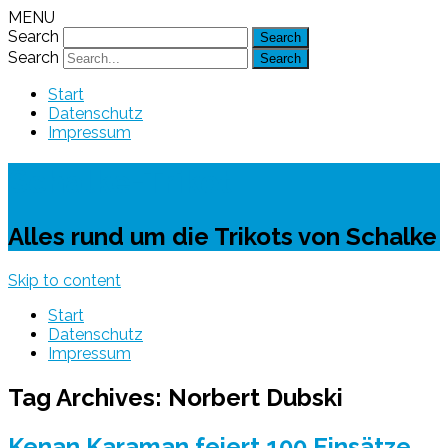
MENU
Search
Search
Start
Datenschutz
Impressum
Schalke-Trikot
Alles rund um die Trikots von Schalke
Skip to content
Start
Datenschutz
Impressum
Tag Archives:
Norbert Dubski
Kenan Karaman feiert 100 Einsätze