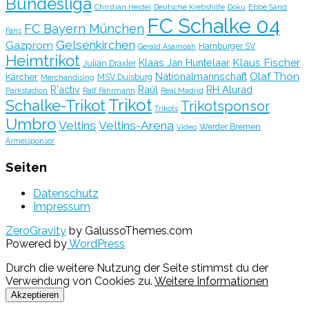
Bundesliga
Christian Heidel
Deutsche Krebshilfe
Doku
Ebbe Sand
FC Schalke 04
FC Bayern München
Fans
Gelsenkirchen
Gazprom
Hamburger SV
Gerald Asamoah
Heimtrikot
Klaus Fischer
Klaas Jan Huntelaar
Julian Draxler
Olaf Thon
Nationalmannschaft
Kärcher
MSV Duisburg
Merchandising
R'activ
Raúl
RH Alurad
Parkstadion
Ralf Fährmann
Real Madrid
Trikot
Schalke-Trikot
Trikotsponsor
Trikots
Umbro
Veltins
Veltins-Arena
Werder Bremen
Video
Ärmelsponsor
Seiten
Datenschutz
Impressum
ZeroGravity
by GalussoThemes.com
Powered by
WordPress
Durch die weitere Nutzung der Seite stimmst du der
Verwendung von Cookies zu.
Weitere Informationen
Akzeptieren