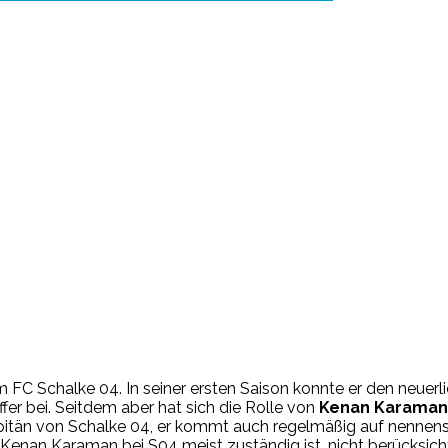
 FC Schalke 04. In seiner ersten Saison konnte er den neuer
ffer bei. Seitdem aber hat sich die Rolle von
Kenan Karaman
itän von Schalke 04, er kommt auch regelmäßig auf nennenswer
Kenan Karaman bei S04 meist zuständig ist, nicht berücksicht