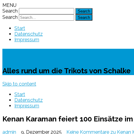
MENU
Search
Search
Start
Datenschutz
Impressum
Schalke-Trikot
Alles rund um die Trikots von Schalke
Skip to content
Start
Datenschutz
Impressum
Kenan Karaman feiert 100 Einsätze im
admin
9. Dezember 2025
Keine Kommentare
zu Kenan K