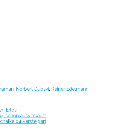
araman
,
Norbert Dubski
,
Reiner Edelmann
en Erlös
 04 schon ausverkauft
chalke 04 versteigert