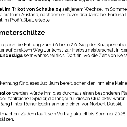
iel im Trikot von Schalke 04
seit jenem Wechsel im Sommer,
e erste im Ausland, nachdem er zuvor drei Jahre bei Fortuna D
im Profifußball erlebte.
lfmeterschütze
ch gleich die Führung zum 1:0 beim 2:0-Sieg der Knappen übe
er auf direktem Weg zunächst zur Herbstmeisterschaft in der 2
Bundesliga
sehr wahrscheinlich. Dorthin, wo die Zeit von Ke
rkennung für dieses Jubiläum bereit, schenkten ihm eine kleine 
halke
werden, würde ihm dies durchaus einen besonderen Platz
 der zahlreichen Spieler, die länger für diesen Club aktiv war
n Rang hinter Reiner Edelmann und einen vor Norbert Dubski.
e gutmachen. Zudem läuft sein Vertrag aktuell bis Sommer 2028
sätzen.