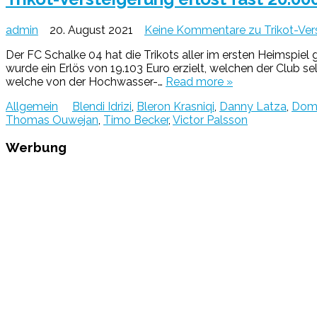
admin
20. August 2021
Keine Kommentare
zu Trikot-Ver
Der FC Schalke 04 hat die Trikots aller im ersten Heimspi
wurde ein Erlös von 19.103 Euro erzielt, welchen der Club se
welche von der Hochwasser-…
Read more »
Allgemein
Blendi Idrizi
,
Bleron Krasniqi
,
Danny Latza
,
Domi
Thomas Ouwejan
,
Timo Becker
,
Victor Palsson
Werbung