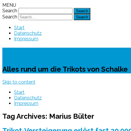
MENU
Search
Search
Start
Datenschutz
Impressum
Schalke-Trikot
Alles rund um die Trikots von Schalke
Skip to content
Start
Datenschutz
Impressum
Tag Archives:
Marius Bülter
Trikot-Versteigerung erlöst fast 20.0