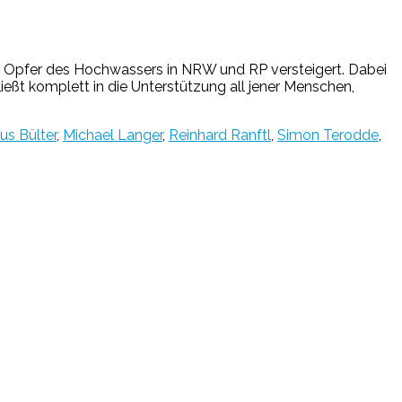
er Opfer des Hochwassers in NRW und RP versteigert. Dabei
ießt komplett in die Unterstützung all jener Menschen,
us Bülter
,
Michael Langer
,
Reinhard Ranftl
,
Simon Terodde
,