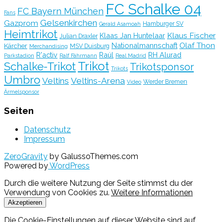
FC Schalke 04
FC Bayern München
Fans
Gelsenkirchen
Gazprom
Hamburger SV
Gerald Asamoah
Heimtrikot
Klaus Fischer
Klaas Jan Huntelaar
Julian Draxler
Olaf Thon
Nationalmannschaft
Kärcher
MSV Duisburg
Merchandising
R'activ
Raúl
RH Alurad
Parkstadion
Ralf Fährmann
Real Madrid
Trikot
Schalke-Trikot
Trikotsponsor
Trikots
Umbro
Veltins
Veltins-Arena
Werder Bremen
Video
Ärmelsponsor
Seiten
Datenschutz
Impressum
ZeroGravity
by GalussoThemes.com
Powered by
WordPress
Durch die weitere Nutzung der Seite stimmst du der
Verwendung von Cookies zu.
Weitere Informationen
Akzeptieren
Die Cookie-Einstellungen auf dieser Website sind auf