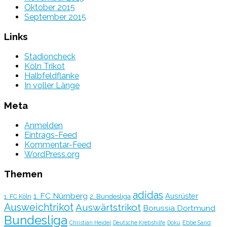
Oktober 2015
September 2015
Links
Stadioncheck
Köln Trikot
Halbfeldflanke
In voller Länge
Meta
Anmelden
Eintrags-Feed
Kommentar-Feed
WordPress.org
Themen
adidas
1. FC Nürnberg
Ausrüster
2. Bundesliga
1. FC Köln
Ausweichtrikot
Auswärtstrikot
Borussia Dortmund
Bundesliga
Christian Heidel
Deutsche Krebshilfe
Doku
Ebbe Sand