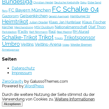
Bundesliga
Christian Heidel
Deutsche Krebshilfe
Doku
Ebbe Sand
FC Schalke 04
FC Bayern München
Fans
Gelsenkirchen
Gazprom
Hamburger SV
Gerald Asamoah
Heimtrikot
Klaus Fischer
Klaas Jan Huntelaar
Julian Draxler
Olaf Thon
Nationalmannschaft
Kärcher
MSV Duisburg
Merchandising
R'activ
Raúl
RH Alurad
Parkstadion
Ralf Fährmann
Real Madrid
Trikot
Schalke-Trikot
Trikotsponsor
Trikots
Umbro
Veltins
Veltins-Arena
Werder Bremen
Video
Ärmelsponsor
Seiten
Datenschutz
Impressum
ZeroGravity
by GalussoThemes.com
Powered by
WordPress
Durch die weitere Nutzung der Seite stimmst du der
Verwendung von Cookies zu.
Weitere Informationen
Akzeptieren