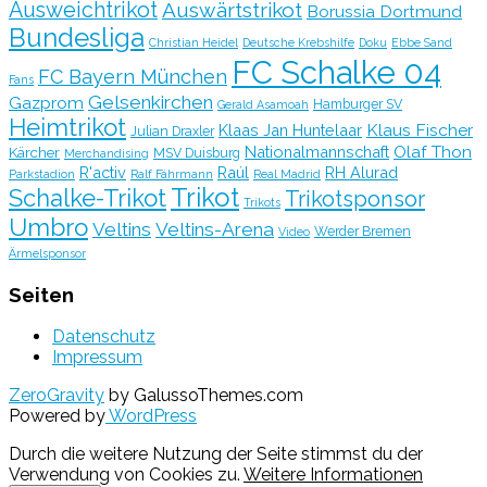
Ausweichtrikot
Auswärtstrikot
Borussia Dortmund
Bundesliga
Christian Heidel
Deutsche Krebshilfe
Doku
Ebbe Sand
FC Schalke 04
FC Bayern München
Fans
Gelsenkirchen
Gazprom
Hamburger SV
Gerald Asamoah
Heimtrikot
Klaus Fischer
Klaas Jan Huntelaar
Julian Draxler
Olaf Thon
Nationalmannschaft
Kärcher
MSV Duisburg
Merchandising
R'activ
Raúl
RH Alurad
Parkstadion
Ralf Fährmann
Real Madrid
Trikot
Schalke-Trikot
Trikotsponsor
Trikots
Umbro
Veltins
Veltins-Arena
Werder Bremen
Video
Ärmelsponsor
Seiten
Datenschutz
Impressum
ZeroGravity
by GalussoThemes.com
Powered by
WordPress
Durch die weitere Nutzung der Seite stimmst du der
Verwendung von Cookies zu.
Weitere Informationen