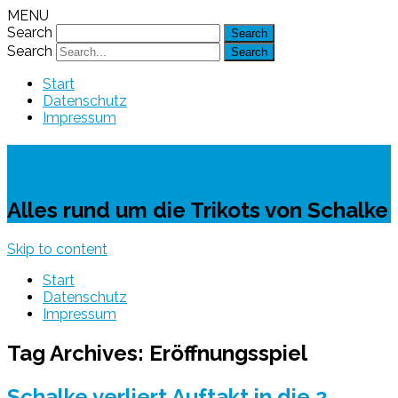
MENU
Search
Search
Start
Datenschutz
Impressum
Schalke-Trikot
Alles rund um die Trikots von Schalke
Skip to content
Start
Datenschutz
Impressum
Tag Archives:
Eröffnungsspiel
Schalke verliert Auftakt in die 2.