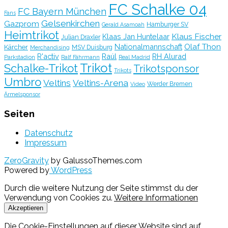
FC Schalke 04
FC Bayern München
Fans
Gelsenkirchen
Gazprom
Hamburger SV
Gerald Asamoah
Heimtrikot
Klaus Fischer
Klaas Jan Huntelaar
Julian Draxler
Olaf Thon
Nationalmannschaft
Kärcher
MSV Duisburg
Merchandising
R'activ
Raúl
RH Alurad
Parkstadion
Ralf Fährmann
Real Madrid
Trikot
Schalke-Trikot
Trikotsponsor
Trikots
Umbro
Veltins
Veltins-Arena
Werder Bremen
Video
Ärmelsponsor
Seiten
Datenschutz
Impressum
ZeroGravity
by GalussoThemes.com
Powered by
WordPress
Durch die weitere Nutzung der Seite stimmst du der
Verwendung von Cookies zu.
Weitere Informationen
Akzeptieren
Die Cookie-Einstellungen auf dieser Website sind auf