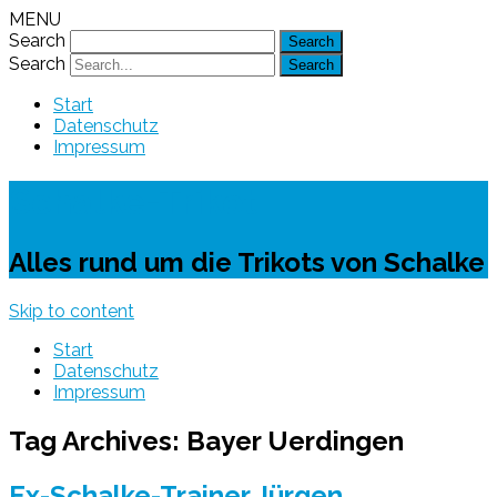
MENU
Search
Search
Start
Datenschutz
Impressum
Schalke-Trikot
Alles rund um die Trikots von Schalke
Skip to content
Start
Datenschutz
Impressum
Tag Archives:
Bayer Uerdingen
Ex-Schalke-Trainer Jürgen