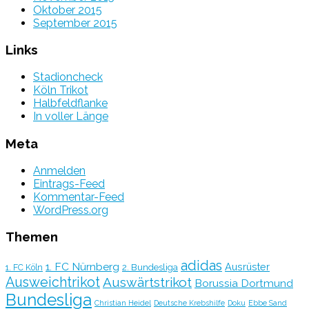
Oktober 2015
September 2015
Links
Stadioncheck
Köln Trikot
Halbfeldflanke
In voller Länge
Meta
Anmelden
Eintrags-Feed
Kommentar-Feed
WordPress.org
Themen
adidas
1. FC Nürnberg
Ausrüster
2. Bundesliga
1. FC Köln
Ausweichtrikot
Auswärtstrikot
Borussia Dortmund
Bundesliga
Christian Heidel
Deutsche Krebshilfe
Doku
Ebbe Sand