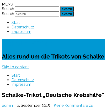
MENU
Search
Search
Start
Datenschutz
Impressum
Schalke-Trikot
Alles rund um die Trikots von Schalke
Skip to content
Start
Datenschutz
Impressum
Schalke-Trikot „Deutsche Krebshilfe“
admin
9. September 2015
Keine Kommentare
zu