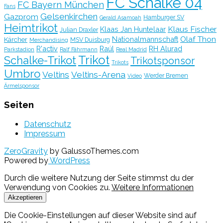
FC Schalke 04
FC Bayern München
Fans
Gelsenkirchen
Gazprom
Hamburger SV
Gerald Asamoah
Heimtrikot
Klaus Fischer
Klaas Jan Huntelaar
Julian Draxler
Olaf Thon
Nationalmannschaft
Kärcher
MSV Duisburg
Merchandising
R'activ
Raúl
RH Alurad
Parkstadion
Ralf Fährmann
Real Madrid
Trikot
Schalke-Trikot
Trikotsponsor
Trikots
Umbro
Veltins
Veltins-Arena
Werder Bremen
Video
Ärmelsponsor
Seiten
Datenschutz
Impressum
ZeroGravity
by GalussoThemes.com
Powered by
WordPress
Durch die weitere Nutzung der Seite stimmst du der
Verwendung von Cookies zu.
Weitere Informationen
Akzeptieren
Die Cookie-Einstellungen auf dieser Website sind auf