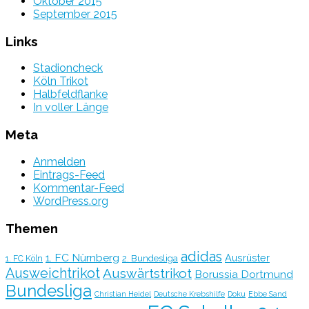
Oktober 2015
September 2015
Links
Stadioncheck
Köln Trikot
Halbfeldflanke
In voller Länge
Meta
Anmelden
Eintrags-Feed
Kommentar-Feed
WordPress.org
Themen
adidas
1. FC Nürnberg
Ausrüster
2. Bundesliga
1. FC Köln
Ausweichtrikot
Auswärtstrikot
Borussia Dortmund
Bundesliga
Christian Heidel
Deutsche Krebshilfe
Doku
Ebbe Sand