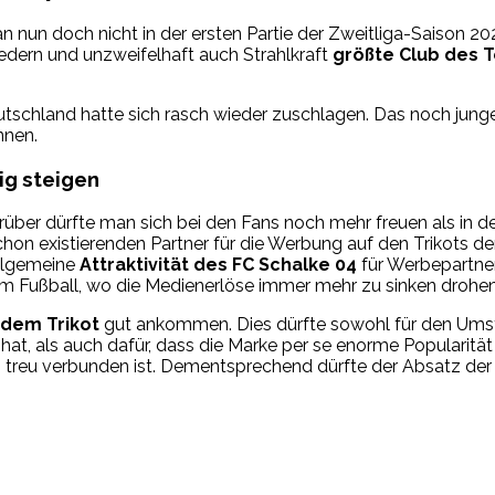
 nun doch nicht in der ersten Partie der Zweitliga-Saison 202
edern und unzweifelhaft auch Strahlkraft
größte Club des T
tschland hatte sich rasch wieder zuschlagen. Das noch jun
nnen.
ig steigen
arüber dürfte man sich bei den Fans noch mehr freuen als in de
chon existierenden Partner für die Werbung auf den Trikots de
allgemeine
Attraktivität des FC Schalke 04
für Werbepartner
m Fußball, wo die Medienerlöse immer mehr zu sinken drohen
f dem Trikot
gut ankommen. Dies dürfte sowohl für den Umsta
, als auch dafür, dass die Marke per se enorme Popularität ru
o treu verbunden ist. Dementsprechend dürfte der Absatz der