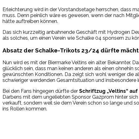
Erleichterung wird in der Vorstandsetage herrschen, dass man
muss. Denn peinlich wäre es gewesen, wenn der nach Mitgli
hätte auftreiben können.
Das sich kurzzeitig anbahnende Geschäft mit Hydrogen Deu
als solches, um einen Verein wie Schalke 04 sponsern zu kö
Absatz der Schalke-Trikots 23/24 dürfte mächt
Nun wird es mit der Biermarke Veltins ein alter Bekannter. D
glücklich sein, dass man keinen anderen als einen ohnehin s
gewünschten Konditionen. Da zeigt sich wohl weniger die 
schwieriger werdenden Gesamtsituation und insbesondere i
Bei den Fans hingegen dürfte der
Schriftzug „Veltins“ au
Darbens mit dem ungeliebten Sponsor Gazprom hinter sich hat
verkauft, sondern weil sie dem Verein schon so lange und s
ins Rollen kommen.