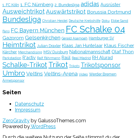
adidas
1. FC Nürnberg
Ausrüster
2. Bundesliga
1. FC Köln
Ausweichtrikot
Auswärtstrikot
Borussia Dortmund
Bundesliga
Christian Heidel
Deutsche Krebshilfe
Doku
Ebbe Sand
FC Schalke 04
FC Bayern München
Fans
Gelsenkirchen
Gazprom
Hamburger SV
Gerald Asamoah
Heimtrikot
Klaus Fischer
Klaas Jan Huntelaar
Julian Draxler
Olaf Thon
Nationalmannschaft
Kärcher
MSV Duisburg
Merchandising
R'activ
Raúl
RH Alurad
Parkstadion
Ralf Fährmann
Real Madrid
Trikot
Schalke-Trikot
Trikotsponsor
Trikots
Umbro
Veltins
Veltins-Arena
Werder Bremen
Video
Ärmelsponsor
Seiten
Datenschutz
Impressum
ZeroGravity
by GalussoThemes.com
Powered by
WordPress
Durch die weitere Nutzung der Seite stimmst du der