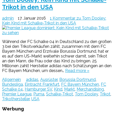
Trikot in den USA
admin
17. Januar 2016
1 Kommentar
zu Tom Dooley:
Kein Kind mit Schalke-Trikot in den USA
Während der FC Schalke 04 in Deutschland zu den großen
3 bei den Trikotverkäufen zählt, zusammen mit dem FC
Bayern München und Erzrivale Borussia Dortmund, hat er
es auf dem US-Markt weiterhin schwer damit, sein Trikot
an den Mann, die Frau oder das Kind zu bringen. 25
Millionen zahlt Hersteller adidas nach Schätzungen an den
FC Bayern München, um dessen…
Read more »
Allgemein
adidas
,
Ausrüster
,
Borussia Dortmund
,
Bundesliga
,
Eintracht Frankfurt
,
FC Bayern München
,
FC
Schalke 04
,
Hamburger SV
,
Kind
,
Markt
,
Merchandising
,
Premier League
,
Puma
,
Schalke-Trikot
,
Tom Dooley
,
Trikot
,
Trikothersteller
,
USA
Werbung