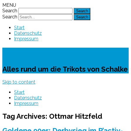
MENU
Search
Search
Start
Datenschutz
Impressum
Schalke-Trikot
Alles rund um die Trikots von Schalke
Skip to content
Start
Datenschutz
Impressum
Tag Archives:
Ottmar Hitzfeld
Goldene 90er: Derbysieg im R’activ-