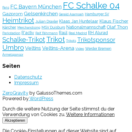
FC Schalke 04
FC Bayern München
Fans
Gelsenkirchen
Gazprom
Hamburger SV
Gerald Asamoah
Heimtrikot
Klaus Fischer
Klaas Jan Huntelaar
Julian Draxler
Olaf Thon
Nationalmannschaft
Kärcher
MSV Duisburg
Merchandising
R'activ
Raúl
RH Alurad
Parkstadion
Ralf Fährmann
Real Madrid
Trikot
Schalke-Trikot
Trikotsponsor
Trikots
Umbro
Veltins
Veltins-Arena
Werder Bremen
Video
Ärmelsponsor
Seiten
Datenschutz
Impressum
ZeroGravity
by GalussoThemes.com
Powered by
WordPress
Durch die weitere Nutzung der Seite stimmst du der
Verwendung von Cookies zu.
Weitere Informationen
Akzeptieren
Die Cookie-Einstellungen auf dieser Website sind auf