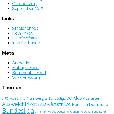
Oktober 2015
September 2015
Links
Stadioncheck
Köln Trikot
Halbfeldflanke
In voller Länge
Meta
Anmelden
Eintrags-Feed
Kommentar-Feed
WordPress.org
Themen
adidas
1. FC Nürnberg
Ausrüster
2. Bundesliga
1. FC Köln
Ausweichtrikot
Auswärtstrikot
Borussia Dortmund
Bundesliga
Christian Heidel
Deutsche Krebshilfe
Doku
Ebbe Sand