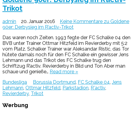
Trikot
admin
20. Januar 2016
Keine Kommentare
zu Goldene
90er: Derbysieg im R’activ-Trikot
Das waren noch Zeiten. 1993 fegte der FC Schalke 04 den
BVB unter Trainer Ottmar Hitzfeld im Revierderby mit 5:2
vom Platz. Schalker Trainer war Aleksandar Ristic, das Tor
hütete damals noch für den FC Schalke ein gewisser Jens
Lehmann und das Trikot des FC Schalke trug den
Schriftzug R’activ. Revierderby in Bild und Ton Aber man
schaue und genieße…
Read more »
Bundesliga
Borussia Dortmund
,
FC Schalke 04
,
Jens
Lehmann
,
Ottmar Hitzfeld
,
Parkstadion
,
R'activ
,
Revierderby
,
Trikot
Werbung