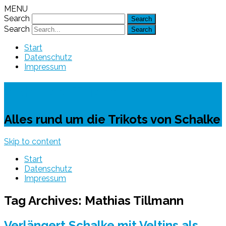
MENU
Search
Search
Start
Datenschutz
Impressum
Schalke-Trikot
Alles rund um die Trikots von Schalke
Skip to content
Start
Datenschutz
Impressum
Tag Archives:
Mathias Tillmann
Verlängert Schalke mit Veltins als