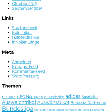
Oktober 2015
September 2015
Links
Stadioncheck
Köln Trikot
Halbfeldflanke
In voller Länge
Meta
Anmelden
Eintrags-Feed
Kommentar-Feed
WordPress.org
Themen
adidas
1. FC Nürnberg
Ausrüster
2. Bundesliga
1. FC Köln
Ausweichtrikot
Auswärtstrikot
Borussia Dortmund
Bundesliga
Christian Heidel
Deutsche Krebshilfe
Doku
Ebbe Sand