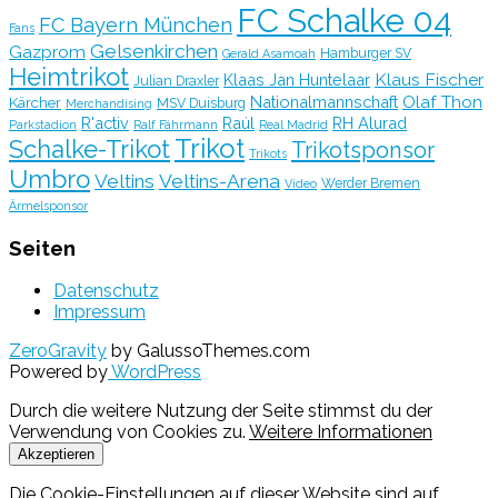
FC Schalke 04
FC Bayern München
Fans
Gelsenkirchen
Gazprom
Hamburger SV
Gerald Asamoah
Heimtrikot
Klaus Fischer
Klaas Jan Huntelaar
Julian Draxler
Olaf Thon
Nationalmannschaft
Kärcher
MSV Duisburg
Merchandising
R'activ
Raúl
RH Alurad
Parkstadion
Ralf Fährmann
Real Madrid
Trikot
Schalke-Trikot
Trikotsponsor
Trikots
Umbro
Veltins
Veltins-Arena
Werder Bremen
Video
Ärmelsponsor
Seiten
Datenschutz
Impressum
ZeroGravity
by GalussoThemes.com
Powered by
WordPress
Durch die weitere Nutzung der Seite stimmst du der
Verwendung von Cookies zu.
Weitere Informationen
Akzeptieren
Die Cookie-Einstellungen auf dieser Website sind auf