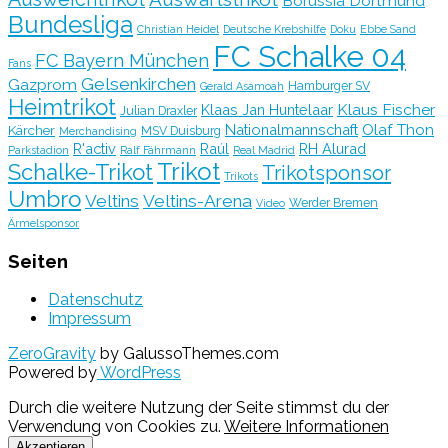
Borussia Dortmund
Bundesliga
Christian Heidel
Deutsche Krebshilfe
Doku
Ebbe Sand
FC Schalke 04
FC Bayern München
Fans
Gelsenkirchen
Gazprom
Hamburger SV
Gerald Asamoah
Heimtrikot
Klaus Fischer
Klaas Jan Huntelaar
Julian Draxler
Olaf Thon
Nationalmannschaft
Kärcher
MSV Duisburg
Merchandising
R'activ
Raúl
RH Alurad
Parkstadion
Ralf Fährmann
Real Madrid
Trikot
Schalke-Trikot
Trikotsponsor
Trikots
Umbro
Veltins
Veltins-Arena
Werder Bremen
Video
Ärmelsponsor
Seiten
Datenschutz
Impressum
ZeroGravity
by GalussoThemes.com
Powered by
WordPress
Durch die weitere Nutzung der Seite stimmst du der
Verwendung von Cookies zu.
Weitere Informationen
Akzeptieren