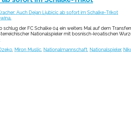
racher: Auch Dejan Ljubicic ab sofort im Schalke-Trikot
o schlug der FC Schalke 04 ein weiters Mal auf dem Transferm
erreichischer Nationalspieler mit bosnisch-kroatischen Wurzel
»
Dzeko
,
Miron Muslic
,
Nationalmannschaft
,
Nationalspieler
,
Nik