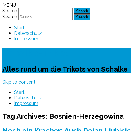
MENU
Search
Search
Start
Datenschutz
Impressum
Schalke-Trikot
Alles rund um die Trikots von Schalke
Skip to content
Start
Datenschutz
Impressum
Tag Archives:
Bosnien-Herzegowina
Noch ein Kracher: Auch Dejan Ljubicic