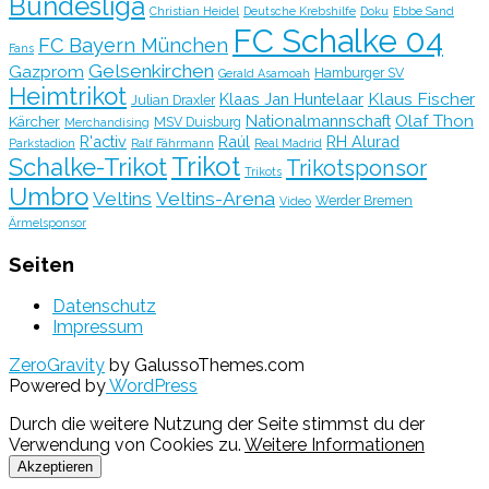
Bundesliga
Christian Heidel
Deutsche Krebshilfe
Doku
Ebbe Sand
FC Schalke 04
FC Bayern München
Fans
Gelsenkirchen
Gazprom
Hamburger SV
Gerald Asamoah
Heimtrikot
Klaus Fischer
Klaas Jan Huntelaar
Julian Draxler
Olaf Thon
Nationalmannschaft
Kärcher
MSV Duisburg
Merchandising
R'activ
Raúl
RH Alurad
Parkstadion
Ralf Fährmann
Real Madrid
Trikot
Schalke-Trikot
Trikotsponsor
Trikots
Umbro
Veltins
Veltins-Arena
Werder Bremen
Video
Ärmelsponsor
Seiten
Datenschutz
Impressum
ZeroGravity
by GalussoThemes.com
Powered by
WordPress
Durch die weitere Nutzung der Seite stimmst du der
Verwendung von Cookies zu.
Weitere Informationen
Akzeptieren