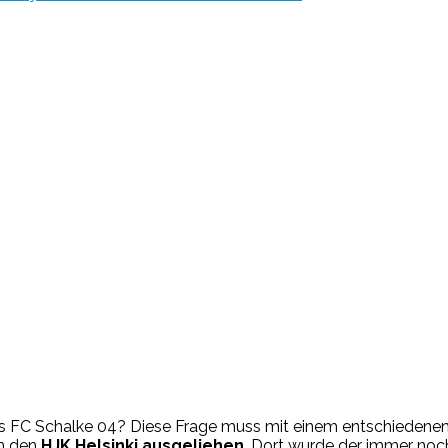
s FC Schalke 04? Diese Frage muss mit einem entschiedenen „v
an den
HJK Helsinki ausgeliehen
. Dort wurde der immer noc