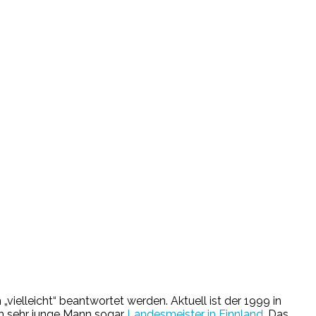
ielleicht“ beantwortet werden. Aktuell ist der 1999 in
h sehr junge Mann sogar
Landesmeister in Finnland
. Das