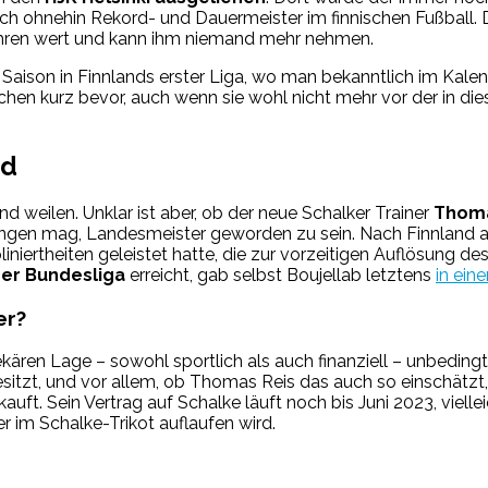
 doch ohnehin Rekord- und Dauermeister im finnischen Fußball.
r Ehren wert und kann ihm niemand mehr nehmen.
Saison in Finnlands erster Liga, wo man bekanntlich im Kalend
rchen kurz bevor, auch wenn sie wohl nicht mehr vor der in 
nd
nd weilen. Unklar ist aber, ob der neue Schalker Trainer
Thoma
lingen mag, Landesmeister geworden zu sein. Nach Finnland au
iniertheiten geleistet hatte, die zur vorzeitigen Auflösung d
der Bundesliga
erreicht, gab selbst Boujellab letztens
in ein
er?
rekären Lage – sowohl sportlich als auch finanziell – unbeding
esitzt, und vor allem, ob Thomas Reis das auch so einschätzt,
erkauft. Sein Vertrag auf Schalke läuft noch bis Juni 2023, vie
 im Schalke-Trikot auflaufen wird.