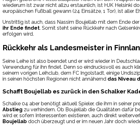
wiederum ist zwar nicht allzu erstaunlich, ist HJK Helsinki
europäischen Fußball gewann (24 Einsätze, 1 Tor), ist alle
Unstrittig ist auch, dass Nassim Boujellab mit dem Ende der 
ihr Ende findet
. Somit steht seine Rückkehr nach Gelsenki
erfolgen wird.
Rückkehr als Landesmeister in Finnla
Seine Leihe ist also beendet und er wird wieder in Deutschla
Verwendung für ihn findet. Denn so eindrucksvoll es auch k
seinem vorigen Leihclub, dem FC Ingolstadt, einige Undiszipl
in seinen höchsten Regionen nicht annähernd
das Niveau 
Schafft Boujellab es zurück in den Schalker Kad
Schalke 04 aber benötigt aktuell Spieler, die ihm in seiner p
Abstieg
zu verhindern. Ob Boujellab die Qualitäten dafür b
wird er, sofern Interessenten existieren, auch direkt weiterv
Boujellab
doch überzeugt und er im neuen Jahr doch wieder