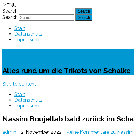
MENU
Search
Search
Start
Datenschutz
Impressum
Schalke-Trikot
Alles rund um die Trikots von Schalke
Skip to content
Start
Datenschutz
Impressum
Nassim Boujellab bald zurück im Scha
admin
2. November 2022
Keine Kommentare
zu Nassim 