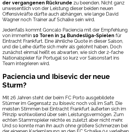
der vergangenen Rückrunde
zu beenden. Nicht ganz
unwesentlich von der Leistung dieser beiden neuen
Offensivkräfte dürfte auch abhängen, wie lange David
Wagner noch Trainer auf Schalke sein wird.
Jedenfalls kommt Goncalo Paciencia mit der Empfehlung
von immerhin
10 Toren in 34 Bundesliga-Spielen
für
Eintracht Frankfurt. Eine ähnliche Quote in dieser Saison,
und die Leihe dürfte sich mehr als gelohnt haben. Doch
zunächst einmal heißt es abwarten, wie sich der 2-fache
Nationalspieler für Portugal so kurz vor Saisonstart ins
Team integrieren wird.
Paciencia und Ibisevic der neue
Sturm?
Mit 26 Jahren steht der beim FC Porto ausgebildete
Stürmer im Gegensatz zu Ibisevic noch voll im Saft. Die
meisten Stimmen bei Eintracht Frankfurt äußerten sich im
Prinzip wohlwollend über sein Leistungsvermögen. Zum
echten Stammspieler reichte es zuletzt aber nicht mehr.
Und so konnte man ihn auch ohne größere Schmerzen bei
der eigenen Kaderplanung an den FC Schalke 04 verleihen.