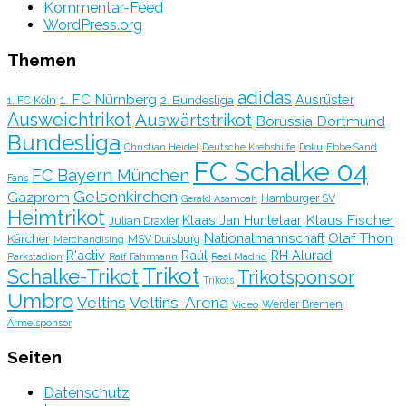
Kommentar-Feed
WordPress.org
Themen
adidas
1. FC Nürnberg
Ausrüster
2. Bundesliga
1. FC Köln
Ausweichtrikot
Auswärtstrikot
Borussia Dortmund
Bundesliga
Christian Heidel
Deutsche Krebshilfe
Doku
Ebbe Sand
FC Schalke 04
FC Bayern München
Fans
Gelsenkirchen
Gazprom
Hamburger SV
Gerald Asamoah
Heimtrikot
Klaus Fischer
Klaas Jan Huntelaar
Julian Draxler
Olaf Thon
Nationalmannschaft
Kärcher
MSV Duisburg
Merchandising
R'activ
Raúl
RH Alurad
Parkstadion
Ralf Fährmann
Real Madrid
Trikot
Schalke-Trikot
Trikotsponsor
Trikots
Umbro
Veltins
Veltins-Arena
Werder Bremen
Video
Ärmelsponsor
Seiten
Datenschutz