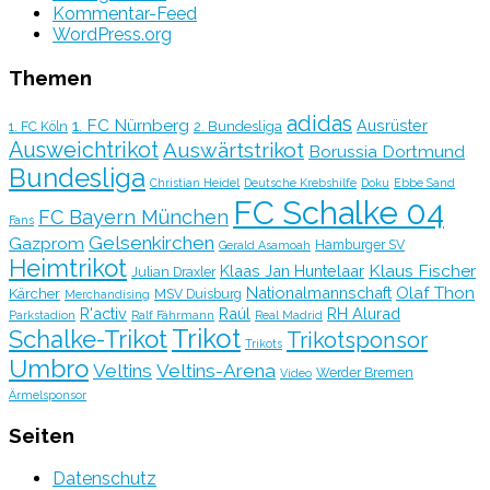
Kommentar-Feed
WordPress.org
Themen
adidas
1. FC Nürnberg
Ausrüster
2. Bundesliga
1. FC Köln
Ausweichtrikot
Auswärtstrikot
Borussia Dortmund
Bundesliga
Christian Heidel
Deutsche Krebshilfe
Doku
Ebbe Sand
FC Schalke 04
FC Bayern München
Fans
Gelsenkirchen
Gazprom
Hamburger SV
Gerald Asamoah
Heimtrikot
Klaus Fischer
Klaas Jan Huntelaar
Julian Draxler
Olaf Thon
Nationalmannschaft
Kärcher
MSV Duisburg
Merchandising
R'activ
Raúl
RH Alurad
Parkstadion
Ralf Fährmann
Real Madrid
Trikot
Schalke-Trikot
Trikotsponsor
Trikots
Umbro
Veltins
Veltins-Arena
Werder Bremen
Video
Ärmelsponsor
Seiten
Datenschutz